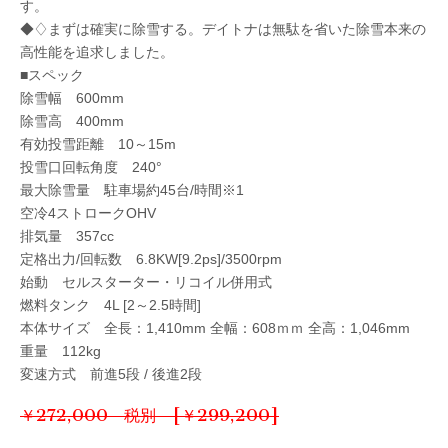
す。
◆♢まずは確実に除雪する。デイトナは無駄を省いた除雪本来の
高性能を追求しました。
■スペック
除雪幅 600mm
除雪高 400mm
有効投雪距離 10～15m
投雪口回転角度 240°
最大除雪量 駐車場約45台/時間※1
空冷4ストロークOHV
排気量 357cc
定格出力/回転数 6.8KW[9.2ps]/3500rpm
始動 セルスターター・リコイル併用式
燃料タンク 4L [2～2.5時間]
本体サイズ 全長：1,410mm 全幅：608ｍｍ 全高：1,046mm
重量 112kg
変速方式 前進5段 / 後進2段
￥272,000 税別 [￥299,200]