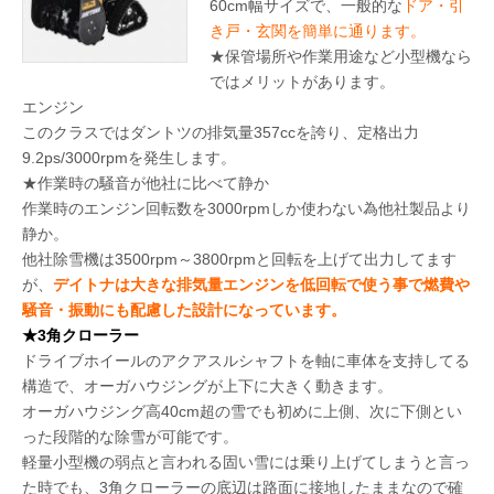
60cm幅サイズで、一般的な
ドア・引
き戸・玄関を簡単に通ります。
★保管場所や作業用途など小型機なら
ではメリットがあります。
エンジン
このクラスではダントツの排気量357ccを誇り、定格出力
9.2ps/3000rpmを発生します。
★作業時の騒音が他社に比べて静か
作業時のエンジン回転数を3000rpmしか使わない為他社製品より
静か。
他社除雪機は3500rpm～3800rpmと回転を上げて出力してます
が、
デイトナは大きな排気量エンジンを低回転で使う事で燃費や
騒音・振動にも配慮した設計になっています。
★3角クローラー
ドライブホイールのアクアスルシャフトを軸に車体を支持してる
構造で、オーガハウジングが上下に大きく動きます。
オーガハウジング高40cm超の雪でも初めに上側、次に下側とい
った段階的な除雪が可能です。
軽量小型機の弱点と言われる固い雪には乗り上げてしまうと言っ
た時でも、3角クローラーの底辺は路面に接地したままなので確