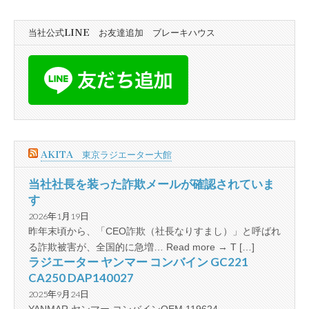
当社公式LINE お友達追加 ブレーキハウス
AKITA 東京ラジエーター大館
当社社長を装った詐欺メールが確認されていま
す
2026年1月19日
昨年末頃から、「CEO詐欺（社長なりすまし）」と呼ばれ
る詐欺被害が、全国的に急増… Read more → T […]
ラジエーター ヤンマー コンバイン GC221
CA250 DAP140027
2025年9月24日
YANMAR ヤンマー コンバインOEM 119624-