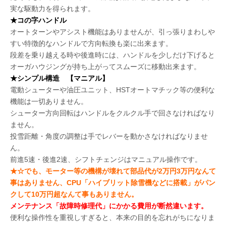
実な駆動力を得られます。
★コの字ハンドル
オートターンやアシスト機能はありませんが、引っ張りまわしや
すい特徴的なハンドルで方向転換も楽に出来ます。
段差を乗り越える時や後進時には、ハンドルを少しだけ下げると
オーガハウジングが持ち上がってスムーズに移動出来ます。
★シンプル構造 【マニアル】
電動シューターや油圧ユニット、HSTオートマチック等の便利な
機能は一切ありません。
シューター方向回転はハンドルをクルクル手で回さなければなり
ません。
投雪距離・角度の調整は手でレバーを動かさなければなりませ
ん。
前進5速・後進2速、シフトチェンジはマニュアル操作です。
★☆でも、モーター等の機構が壊れて部品代が2万円3万円なんて
事はありません、CPU「ハイブリット除雪機などに搭載」がパン
クして10万円超なんて事もありません。
メンテナンス「故障時修理代」にかかる費用が断然違います。
便利な操作性を重視しすぎると、本来の目的を忘れがちになりま