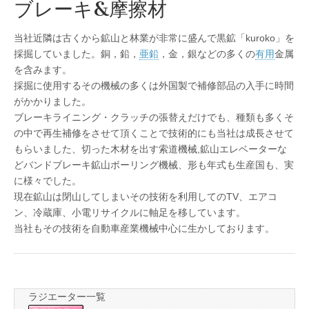
ブレーキ&摩擦材
当社近隣は古くから鉱山と林業が非常に盛んで黒鉱「kuroko」を
採掘していました。銅，鉛，
亜鉛
，金，銀などの多くの
有用
金属
を含みます。
採掘に使用するその機械の多くは外国製で補修部品の入手に時間
がかかりました。
ブレーキライニング・クラッチの張替えだけでも、種類も多くそ
の中で再生補修をさせて頂くことで技術的にも当社は成長させて
もらいました、切った木材を出す索道機械,鉱山エレベーターな
どバンドブレーキ鉱山ボーリング機械、形も年式も生産国も、実
に様々でした。
現在鉱山は閉山してしまいその技術を利用してのTV、エアコ
ン、冷蔵庫、小電リサイクルに軸足を移しています。
当社もその技術を自動車産業機械中心に生かしております。
ラジエーター一覧