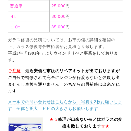
普通車
25,000
円
４t
30,000
円
１０t
35,000
円
ガラス修復の見積については、お車の傷の詳細を確認の
上、ガラス修復専任技術者がお見積もり致します。
平成3年「1991年」よりウインドリペア事業をしておりま
す。
ご注意
最近
安価な市販のリペアキットが出ておりますが
ご自分で補修されて完全にレジンが行渡らないと強度も出
ませんし車検も通りません のちからの再補修は出来かね
ます
メールでの問い合わせはこちらから 写真を2枚お願いしま
す 全体と拡大 ヒビの大きさもお願いします
★☆
修理が出来ないモノはガラスの交
換も致しております
☆★