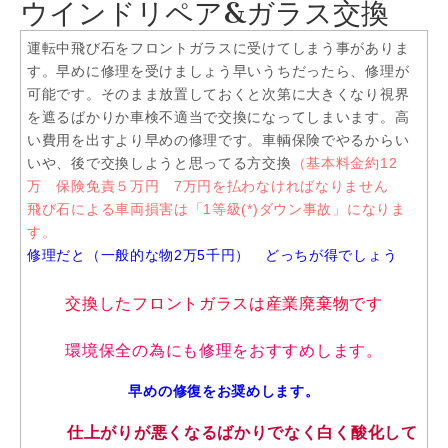
ウインドリペア&ガラス交換
運転中飛び石をフロントガラスに受けてしまう事がありま
す。早めに修理を受けましょう早いうちだったら、修理が
可能です。そのまま放置しておくと次第に大きくなり視界
を遮るばかりか車検不適当で交換になってしまいます。高
い費用を出すより早めの修理です。車輌保険でやるからい
いや、後で交換しようと思ってる方交換
（基本料金約12
万 保険免責５万円 7万円を払わなければなりません
飛び石による車両損害は「1等級(*)ダウン事故」になりま
す。
修理だと（一般的な物2万5千円） どっちが得でしょう
交換したフロントガラスは産業廃棄物です
環境保全の為にも修理をおすすめします。
早めの修復をお奨めします。
仕上がりが悪くなるばかりでなく白く酸化して