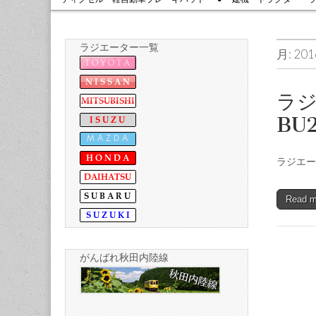
ラジエーター一覧
月:
20
ラジ
BU2
ラジエータ
Read 
がんばれ秋田内陸線