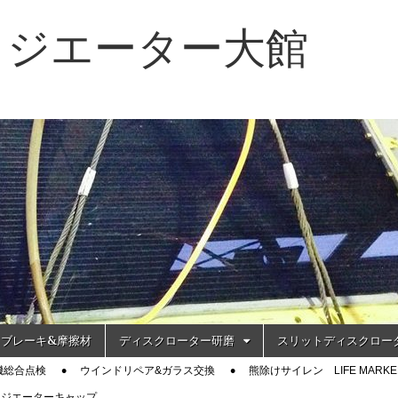
ラジエーター大館
ブレーキ&摩擦材
ディスクローター研磨
スリットディスクロー
機総合点検
ウインドリペア&ガラス交換
熊除けサイレン LIFE MARKE
ラジエーターキャップ