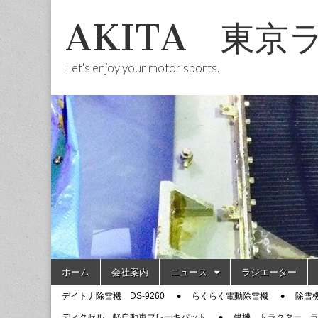
AKITA 東京
Let's enjoy your motor sports.
Skip
Main
ホーム
会社案内
ニュース
ラジエーター
to
menu
Sub
content
デイトナ除雪機 DS-9260
らくらく電動除雪機
除雪
menu
ディクセル 軽自動車ブレーキパット
建機 トラクター 