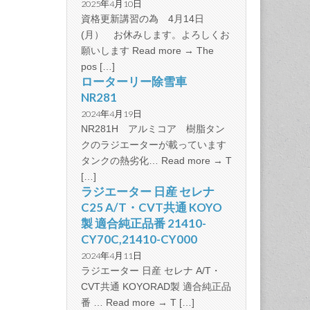
2025年4月10日
資格更新講習の為 4月14日
(月） お休みします。よろしくお
願いします Read more → The
pos […]
ローターリー除雪車
NR281
2024年4月19日
NR281H アルミコア 樹脂タン
クのラジエーターが載っています
タンクの熱劣化… Read more → T
[…]
ラジエーター 日産 セレナ
C25 A/T・CVT共通 KOYO
製 適合純正品番 21410-
CY70C,21410-CY000
2024年4月11日
ラジエーター 日産 セレナ A/T・
CVT共通 KOYORAD製 適合純正品
番 … Read more → T […]