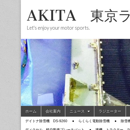
AKITA 東京
Let's enjoy your motor sports.
Skip
Main
ホーム
会社案内
ニュース
ラジエーター
to
menu
Sub
content
デイトナ除雪機 DS-9260
らくらく電動除雪機
除雪
menu
ディクセル 軽自動車ブレーキパット
建機 トラクター 