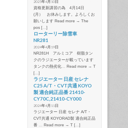
2025年4月10日
資格更新講習の為 4月14日
(月） お休みします。よろしくお
願いします Read more → The
pos […]
ローターリー除雪車
NR281
2024年4月19日
NR281H アルミコア 樹脂タン
クのラジエーターが載っています
タンクの熱劣化… Read more → T
[…]
ラジエーター 日産 セレナ
C25 A/T・CVT共通 KOYO
製 適合純正品番 21410-
CY70C,21410-CY000
2024年4月11日
ラジエーター 日産 セレナ A/T・
CVT共通 KOYORAD製 適合純正品
番 … Read more → T […]