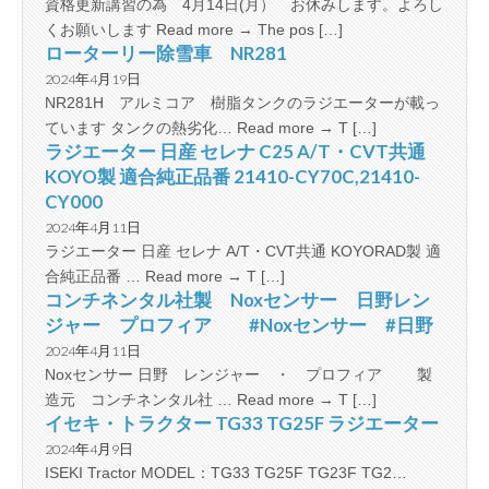
資格更新講習の為 4月14日(月） お休みします。よろし
くお願いします Read more → The pos […]
ローターリー除雪車 NR281
2024年4月19日
NR281H アルミコア 樹脂タンクのラジエーターが載っ
ています タンクの熱劣化… Read more → T […]
ラジエーター 日産 セレナ C25 A/T・CVT共通
KOYO製 適合純正品番 21410-CY70C,21410-
CY000
2024年4月11日
ラジエーター 日産 セレナ A/T・CVT共通 KOYORAD製 適
合純正品番 … Read more → T […]
コンチネンタル社製 Noxセンサー 日野レン
ジャー プロフィア #Noxセンサー #日野
2024年4月11日
Noxセンサー 日野 レンジャー ・ プロフィア 製
造元 コンチネンタル社 … Read more → T […]
イセキ・トラクター TG33 TG25F ラジエーター
2024年4月9日
ISEKI Tractor MODEL：TG33 TG25F TG23F TG2…