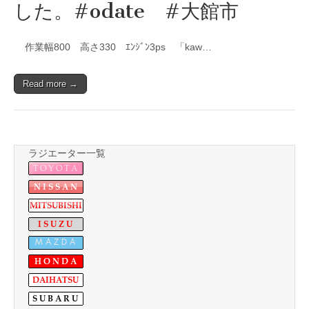
した。#odate #大館市
作業幅800 高さ330 ｴﾝｼﾞﾝ3ps 「kaw…
Read more →
ラジエーター一覧