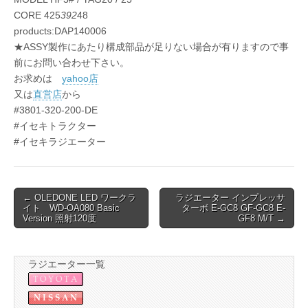
CORE 425
392
48
products:DAP140006
★ASSY製作にあたり構成部品が足りない場合が有りますので事
前にお問い合わせ下さい。
お求めは
yahoo店
又は
直営店
から
#3801-320-200-DE
#イセキトラクター
#イセキラジエーター
Post
← OLEDONE LED ワークラ
ラジエーター インプレッサ
イト WD-OA080 Basic
ターボ E-GC8 GF-GC8 E-
navigation
Version 照射120度
GF8 M/T →
ラジエーター一覧